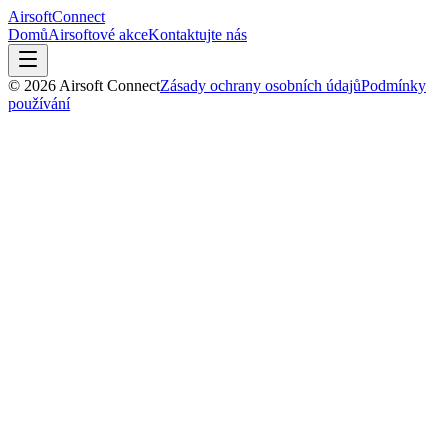
AirsoftConnect
Domů
Airsoftové akce
Kontaktujte nás
© 2026 Airsoft Connect
Zásady ochrany osobních údajů
Podmínky
používání