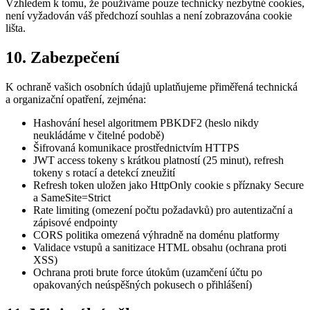
Vzhledem k tomu, že používáme pouze technicky nezbytné cookies,
není vyžadován váš předchozí souhlas a není zobrazována cookie
lišta.
10. Zabezpečení
K ochraně vašich osobních údajů uplatňujeme přiměřená technická
a organizační opatření, zejména:
Hashování hesel algoritmem PBKDF2 (heslo nikdy
neukládáme v čitelné podobě)
Šifrovaná komunikace prostřednictvím HTTPS
JWT access tokeny s krátkou platností (25 minut), refresh
tokeny s rotací a detekcí zneužití
Refresh token uložen jako HttpOnly cookie s příznaky Secure
a SameSite=Strict
Rate limiting (omezení počtu požadavků) pro autentizační a
zápisové endpointy
CORS politika omezená výhradně na doménu platformy
Validace vstupů a sanitizace HTML obsahu (ochrana proti
XSS)
Ochrana proti brute force útokům (uzamčení účtu po
opakovaných neúspěšných pokusech o přihlášení)