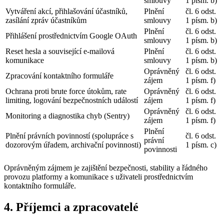
smlouvy
1 písm. b)
Vytváření akcí, přihlašování účastníků,
Plnění
čl. 6 odst.
zasílání zpráv účastníkům
smlouvy
1 písm. b)
Plnění
čl. 6 odst.
Přihlášení prostřednictvím Google OAuth
smlouvy
1 písm. b)
Reset hesla a související e-mailová
Plnění
čl. 6 odst.
komunikace
smlouvy
1 písm. b)
Oprávněný
čl. 6 odst.
Zpracování kontaktního formuláře
zájem
1 písm. f)
Ochrana proti brute force útokům, rate
Oprávněný
čl. 6 odst.
limiting, logování bezpečnostních událostí
zájem
1 písm. f)
Oprávněný
čl. 6 odst.
Monitoring a diagnostika chyb (Sentry)
zájem
1 písm. f)
Plnění
Plnění právních povinností (spolupráce s
čl. 6 odst.
právní
dozorovým úřadem, archivační povinnosti)
1 písm. c)
povinnosti
Oprávněným zájmem je zajištění bezpečnosti, stability a řádného
provozu platformy a komunikace s uživateli prostřednictvím
kontaktního formuláře.
4. Příjemci a zpracovatelé