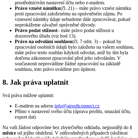
prostřednictvím nastavení účtu nebo e-mailem.
Právo vznést námitku
(čl. 21) – máte právo vznést námitku
proti zpracování založenému na oprávněném zájmu. Po
vznesení námitky údaje nebudeme dále zpracovávat, pokud
neprokážeme závažné oprávněné důvody.
Právo podat stížnost
– máte právo podat stížnost u
dozorového úřadu (viz bod 13).
Právo na odvolání souhlasu
(čl. 7 odst. 3) – pokud by
zpracování osobních údajů bylo založeno na vašem souhlasu,
máte právo tento souhlas kdykoli odvolat, aniž by tím byla
dotčena zákonnost zpracování před jeho odvoláním. V
současnosti neprovádíme žádné zpracování na základě
souhlasu, toto právo uvádíme pro úplnost.
8. Jak práva uplatnit
Svá práva můžete uplatnit:
E-mailem na adresu
info@airsoftconnect.cz
Přímo v nastavení svého účtu (úprava profilu, smazání účtu,
export dat)
Na vaši žádost odpovíme bez zbytečného odkladu, nejpozději do
1
měsíce
od jejího obdržení. V odůvodněných případech (složitost