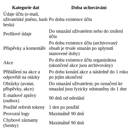
Kategorie dat
Doba uchovávání
Údaje účtu (e-mail,
uživatelské jméno, hash
Po dobu existence účtu
hesla)
Do smazání uživatelem nebo do zrušení
Profilové údaje
účtu
Po dobu existence účtu (archivovaný
Příspěvky a komentáře
obsah je trvale smazán po uplynutí
stanovené doby)
Po dobu existence účtu organizátora
Akce
(ukončené akce jsou archivovány)
Přihlášení na akce a
Po dobu konání akce a následně do 1 roku
odpovědi na otázky
po jejím ukončení
Obrázky (avatar,
Do smazání uživatelem; po označení ke
příspěvky, akce)
smazání jsou fyzicky odstraněny do 1 dne
E-mailové zprávy
90 dnů od odeslání
(outbox)
Použité refresh tokeny
1 den po použití
Provozní logy
Maximálně 90 dnů
Chybové záznamy
Maximálně 90 dnů
(Sentry)