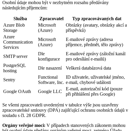
Osobní údaje mohou být v nezbytném rozsahu předávány
následujícím příjemcům:
Služba
Zpracovatel
Typ zpracovávaných dat
Azure Blob
Microsoft
Obrázky (avatary, obrázky akcí a
Storage
(Azure)
příspěvků)
Azure
Microsoft
E-mailové zprávy (adresa
Communication
(Azure)
příjemce, předmět, tělo zprávy)
Services
Dle
E-mailové zprávy (záložní kanál
SMTP server
konfigurace
pro odesílání e-mailů)
PostgreSQL
Dle nasazení
Veškerá databázová data
hosting
Functional
ID uživatele, uživatelské jméno,
Sentry
Software, Inc.
e-mail, chybové události
E-mail, autorizační kód (pouze
Google OAuth
Google LLC
při přihlášení přes Google)
Se všemi zpracovateli uvedenými v tabulce výše jsou uzavřeny
zpracovatelské smlouvy (DPA) zajišťující ochranu osobních údajů v
souladu s čl. 28 GDPR.
Orgány veřejné moci:
V případech stanovených zákonem mohou
být osobní údaje předány orgánům veřejné moci, zejména Úřadu