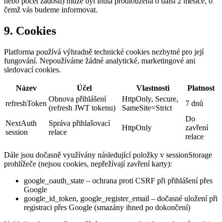
nebo počet žádostí) může být lhůta prodloužena o další 2 měsíce, o
čemž vás budeme informovat.
9. Cookies
Platforma používá výhradně technické cookies nezbytné pro její
fungování. Nepoužíváme žádné analytické, marketingové ani
sledovací cookies.
Název
Účel
Vlastnosti
Platnost
Obnova přihlášení
HttpOnly, Secure,
refreshToken
7 dnů
(refresh JWT tokenu)
SameSite=Strict
Do
NextAuth
Správa přihlašovací
HttpOnly
zavření
session
relace
relace
Dále jsou dočasně využívány následující položky v sessionStorage
prohlížeče (nejsou cookies, nepřežívají zavření karty):
google_oauth_state
– ochrana proti CSRF při přihlášení přes
Google
google_id_token
,
google_register_email
– dočasné uložení při
registraci přes Google (smazány ihned po dokončení)