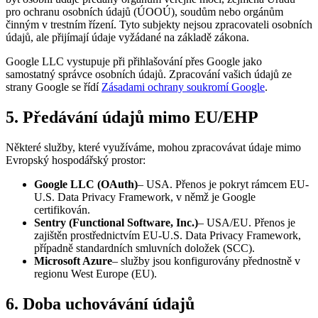
pro ochranu osobních údajů (ÚOOÚ), soudům nebo orgánům
činným v trestním řízení. Tyto subjekty nejsou zpracovateli osobních
údajů, ale přijímají údaje vyžádané na základě zákona.
Google LLC vystupuje při přihlašování přes Google jako
samostatný správce osobních údajů. Zpracování vašich údajů ze
strany Google se řídí
Zásadami ochrany soukromí Google
.
5. Předávání údajů mimo EU/EHP
Některé služby, které využíváme, mohou zpracovávat údaje mimo
Evropský hospodářský prostor:
Google LLC (OAuth)
– USA. Přenos je pokryt rámcem EU-
U.S. Data Privacy Framework, v němž je Google
certifikován.
Sentry (Functional Software, Inc.)
– USA/EU. Přenos je
zajištěn prostřednictvím EU-U.S. Data Privacy Framework,
případně standardních smluvních doložek (SCC).
Microsoft Azure
– služby jsou konfigurovány přednostně v
regionu West Europe (EU).
6. Doba uchovávání údajů