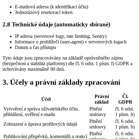
E-mailová adresa (k identifikaci účtu)
Jednorázový resetovací token
2.8 Technické údaje (automaticky sbírané)
IP adresa (serverové logy, rate limiting, Sentry)
Informace o prohlížeči (user-agent) v serverových logach
Datum a čas přístupu
Tyto údaje jsou zpracovávány na základě oprávněného zájmu
(bezpečnost a stabilita platformy) dle čl. 6 odst. 1 písm. f) GDPR a
uchovávány maximálně 90 dnů.
3. Účely a právní základy zpracování
Právní
Čl.
Účel
základ
GDPR
Vytvoření a správa uživatelského účtu,
Plnění
čl. 6 odst.
přihlášení, ověření e-mailu
smlouvy
1 písm. b)
Plnění
čl. 6 odst.
Zobrazení a úprava profilových údajů
smlouvy
1 písm. b)
Plnění
čl. 6 odst.
Publikování příspěvků, komentářů a reakcí