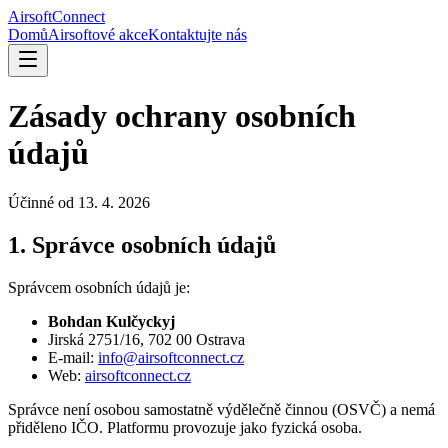
AirsoftConnect
Domů
Airsoftové akce
Kontaktujte nás
Zásady ochrany osobních
údajů
Účinné od 13. 4. 2026
1. Správce osobních údajů
Správcem osobních údajů je:
Bohdan Kulčyckyj
Jirská 2751/16, 702 00 Ostrava
E-mail:
info@airsoftconnect.cz
Web:
airsoftconnect.cz
Správce není osobou samostatně výdělečně činnou (OSVČ) a nemá
přiděleno IČO. Platformu provozuje jako fyzická osoba.