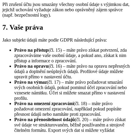
Při zrušení účtu jsou smazány všechny osobní údaje s výjimkou dat,
jejichž uchování vyžaduje zákon nebo oprávněný zájem správce
(např. bezpečnostní logy).
7. Vaše práva
Jako subjekt údajů máte podle GDPR následující práva:
Právo na přístup
(čl. 15) – máte právo získat potvrzení, zda
zpracováváme vaše osobní údaje, a pokud ano, získat k nim
přístup a informace o zpracování.
Právo na opravu
(čl. 16) – máte právo na opravu nepřesných
údajů a doplnění neúplných údajů. Profilové údaje můžete
upravit přímo v nastavení účtu.
Právo na výmaz
(čl. 17) – máte právo požadovat smazání
svých osobních údajů, pokud pominul účel zpracování nebo
vznesete námitku. Účet si můžete smazat přímo v nastavení
profilu.
Právo na omezení zpracování
(čl. 18) – máte právo
požadovat omezení zpracování, například pokud popíráte
přesnost údajů nebo namítáte proti zpracování.
Právo na přenositelnost údajů
(čl. 20) – máte právo získat
své údaje ve strukturovaném, běžně používaném a strojově
čitelném formátu. Export svých dat si můžete vyžádat