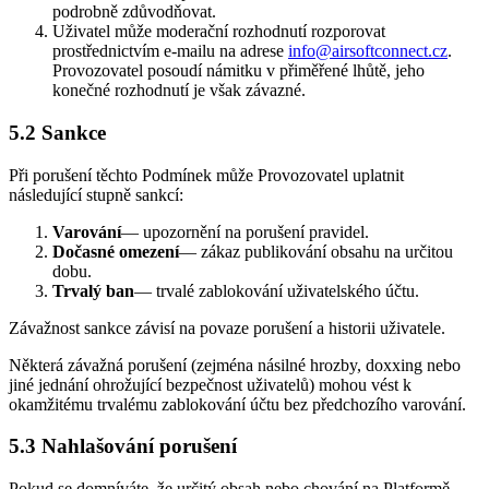
podrobně zdůvodňovat.
Uživatel může moderační rozhodnutí rozporovat
prostřednictvím e-mailu na adrese
info@airsoftconnect.cz
.
Provozovatel posoudí námitku v přiměřené lhůtě, jeho
konečné rozhodnutí je však závazné.
5.2 Sankce
Při porušení těchto Podmínek může Provozovatel uplatnit
následující stupně sankcí:
Varování
— upozornění na porušení pravidel.
Dočasné omezení
— zákaz publikování obsahu na určitou
dobu.
Trvalý ban
— trvalé zablokování uživatelského účtu.
Závažnost sankce závisí na povaze porušení a historii uživatele.
Některá závažná porušení (zejména násilné hrozby, doxxing nebo
jiné jednání ohrožující bezpečnost uživatelů) mohou vést k
okamžitému trvalému zablokování účtu bez předchozího varování.
5.3 Nahlašování porušení
Pokud se domníváte, že určitý obsah nebo chování na Platformě