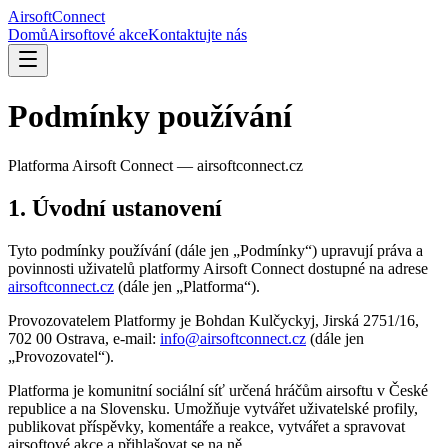
AirsoftConnect
Domů
Airsoftové akce
Kontaktujte nás
Podmínky používání
Platforma Airsoft Connect — airsoftconnect.cz
1. Úvodní ustanovení
Tyto podmínky používání (dále jen „Podmínky“) upravují práva a
povinnosti uživatelů platformy Airsoft Connect dostupné na adrese
airsoftconnect.cz
(dále jen „Platforma“).
Provozovatelem Platformy je Bohdan Kulčyckyj, Jirská 2751/16,
702 00 Ostrava, e-mail:
info@airsoftconnect.cz
(dále jen
„Provozovatel“).
Platforma je komunitní sociální síť určená hráčům airsoftu v České
republice a na Slovensku. Umožňuje vytvářet uživatelské profily,
publikovat příspěvky, komentáře a reakce, vytvářet a spravovat
airsoftové akce a přihlašovat se na ně.