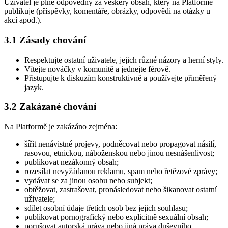
Uživatel je plně odpovědný za veškerý obsah, který na Platformě
publikuje (příspěvky, komentáře, obrázky, odpovědi na otázky u
akcí apod.).
3.1 Zásady chování
Respektujte ostatní uživatele, jejich různé názory a herní styly.
Vítejte nováčky v komunitě a jednejte férově.
Přistupujte k diskuzím konstruktivně a používejte přiměřený
jazyk.
3.2 Zakázané chování
Na Platformě je zakázáno zejména:
šířit nenávistné projevy, podněcovat nebo propagovat násilí,
rasovou, etnickou, náboženskou nebo jinou nesnášenlivost;
publikovat nezákonný obsah;
rozesílat nevyžádanou reklamu, spam nebo řetězové zprávy;
vydávat se za jinou osobu nebo subjekt;
obtěžovat, zastrašovat, pronásledovat nebo šikanovat ostatní
uživatele;
sdílet osobní údaje třetích osob bez jejich souhlasu;
publikovat pornografický nebo explicitně sexuální obsah;
porušovat autorská práva nebo jiná práva duševního