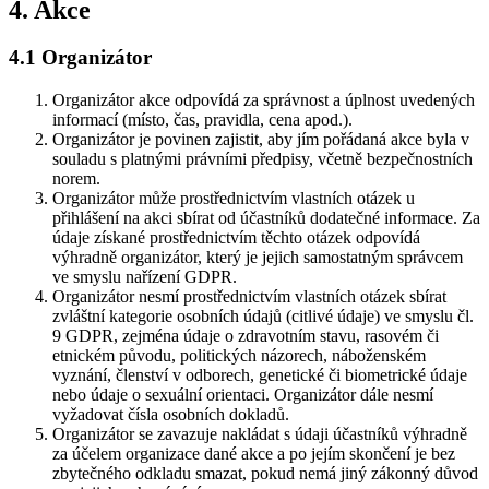
4. Akce
4.1 Organizátor
Organizátor akce odpovídá za správnost a úplnost uvedených
informací (místo, čas, pravidla, cena apod.).
Organizátor je povinen zajistit, aby jím pořádaná akce byla v
souladu s platnými právními předpisy, včetně bezpečnostních
norem.
Organizátor může prostřednictvím vlastních otázek u
přihlášení na akci sbírat od účastníků dodatečné informace. Za
údaje získané prostřednictvím těchto otázek odpovídá
výhradně organizátor, který je jejich samostatným správcem
ve smyslu nařízení GDPR.
Organizátor nesmí prostřednictvím vlastních otázek sbírat
zvláštní kategorie osobních údajů (citlivé údaje) ve smyslu čl.
9 GDPR, zejména údaje o zdravotním stavu, rasovém či
etnickém původu, politických názorech, náboženském
vyznání, členství v odborech, genetické či biometrické údaje
nebo údaje o sexuální orientaci. Organizátor dále nesmí
vyžadovat čísla osobních dokladů.
Organizátor se zavazuje nakládat s údaji účastníků výhradně
za účelem organizace dané akce a po jejím skončení je bez
zbytečného odkladu smazat, pokud nemá jiný zákonný důvod