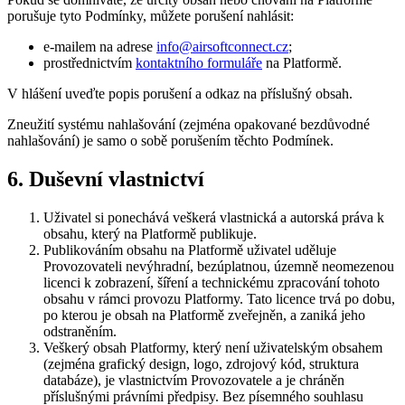
porušuje tyto Podmínky, můžete porušení nahlásit:
e-mailem na adrese
info@airsoftconnect.cz
;
prostřednictvím
kontaktního formuláře
na Platformě.
V hlášení uveďte popis porušení a odkaz na příslušný obsah.
Zneužití systému nahlašování (zejména opakované bezdůvodné
nahlašování) je samo o sobě porušením těchto Podmínek.
6. Duševní vlastnictví
Uživatel si ponechává veškerá vlastnická a autorská práva k
obsahu, který na Platformě publikuje.
Publikováním obsahu na Platformě uživatel uděluje
Provozovateli nevýhradní, bezúplatnou, územně neomezenou
licenci k zobrazení, šíření a technickému zpracování tohoto
obsahu v rámci provozu Platformy. Tato licence trvá po dobu,
po kterou je obsah na Platformě zveřejněn, a zaniká jeho
odstraněním.
Veškerý obsah Platformy, který není uživatelským obsahem
(zejména grafický design, logo, zdrojový kód, struktura
databáze), je vlastnictvím Provozovatele a je chráněn
příslušnými právními předpisy. Bez písemného souhlasu