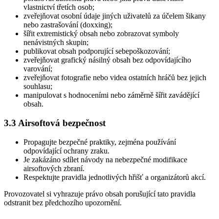
vlastnictví třetích osob;
zveřejňovat osobní údaje jiných uživatelů za účelem šikany
nebo zastrašování (doxxing);
šířit extremistický obsah nebo zobrazovat symboly
nenávistných skupin;
publikovat obsah podporující sebepoškozování;
zveřejňovat grafický násilný obsah bez odpovídajícího
varování;
zveřejňovat fotografie nebo videa ostatních hráčů bez jejich
souhlasu;
manipulovat s hodnoceními nebo záměrně šířit zavádějící
obsah.
3.3 Airsoftová bezpečnost
Propagujte bezpečné praktiky, zejména používání
odpovídající ochrany zraku.
Je zakázáno sdílet návody na nebezpečné modifikace
airsoftových zbraní.
Respektujte pravidla jednotlivých hřišť a organizátorů akcí.
Provozovatel si vyhrazuje právo obsah porušující tato pravidla
odstranit bez předchozího upozornění.